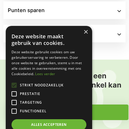
Punten sparen
×
Na X aantal aankopen
Deze website maakt
gebruik van cookies.
Deze website gebruikt cookies om uw
gebruikerservaring te verbeteren. Door
onze website te gebruiken, stemt u in met
alle cookies in overeenstemming met ons
Cookiebeleid.
Lees verder
Ontdek of Omnipos een
meerwaarde
voor uw winkel kan
STRIKT NOODZAKELIJK
zijn
PRESTATIE
TARGETING
FUNCTIONEEL
Demo aanvragen
ALLES ACCEPTEREN